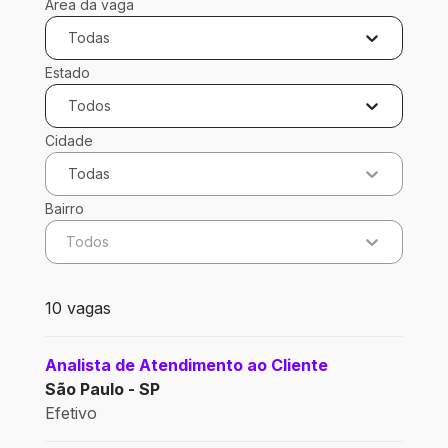
Área da vaga
Todas
Estado
Todos
Cidade
Todas
Bairro
Todos
10 vagas encontradas para 0 filtros aplicados
10 vagas
Analista de Atendimento ao Cliente
São Paulo - SP
Efetivo