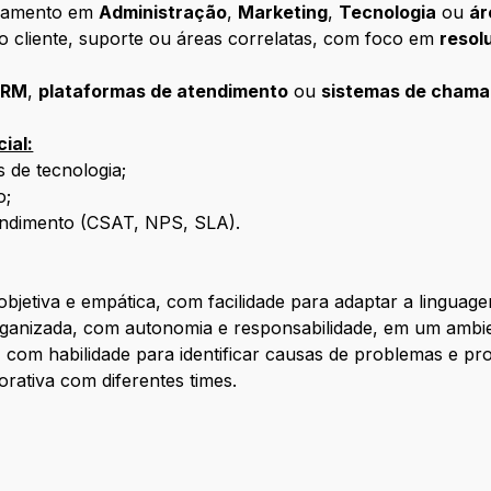
ndamento em
Administração
,
Marketing
,
Tecnologia
ou
ár
o cliente, suporte ou áreas correlatas, com foco em
resol
CRM
,
plataformas de atendimento
ou
sistemas de cham
ial:
 de tecnologia;
o;
endimento (CSAT, NPS, SLA).
bjetiva e empática, com facilidade para adaptar a linguagem
rganizada, com autonomia e responsabilidade, em um ambie
o, com habilidade para identificar causas de problemas e pr
orativa com diferentes times.